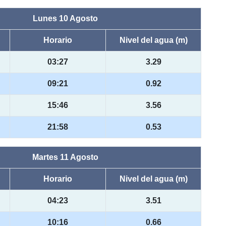
Lunes 10 Agosto
Horario
Nivel del agua (m)
03:27
3.29
09:21
0.92
15:46
3.56
21:58
0.53
Martes 11 Agosto
Horario
Nivel del agua (m)
04:23
3.51
10:16
0.66