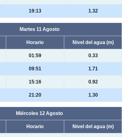
19:13
1.32
Martes 11 Agosto
Horario
Nivel del agua (m)
01:59
0.33
09:51
1.71
15:16
0.92
21:20
1.30
Miércoles 12 Agosto
Horario
Nivel del agua (m)