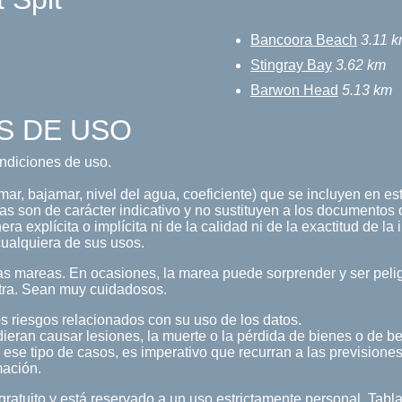
Bancoora Beach
3.11 
Stingray Bay
3.62 km
Barwon Head
5.13 km
S DE USO
condiciones de uso.
ar, bajamar, nivel del agua, coeficiente) que se incluyen en est
s son de carácter indicativo y no sustituyen a los documentos o
a explícita o implícita ni de la calidad ni de la exactitud de la
ualquiera de sus usos.
s mareas. En ocasiones, la marea puede sorprender y ser pelig
tra. Sean muy cuidadosos.
s riesgos relacionados con su uso de los datos.
ieran causar lesiones, la muerte o la pérdida de bienes o de b
 ese tipo de casos, es imperativo que recurran a las previsiones
mación.
 gratuito y está reservado a un uso estrictamente personal. Tab