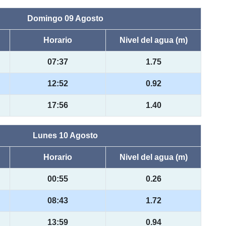
Domingo 09 Agosto
Horario
Nivel del agua (m)
07:37
1.75
12:52
0.92
17:56
1.40
Lunes 10 Agosto
Horario
Nivel del agua (m)
00:55
0.26
08:43
1.72
13:59
0.94