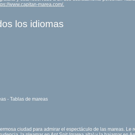
tps://www.capitan-marea.com/.
dos los idiomas
eas - Tablas de mareas
na hermosa ciudad para admirar el espectáculo de las mareas. 
udencia, la pleamar en Ant Spit (marea alta) y la bajamar en An