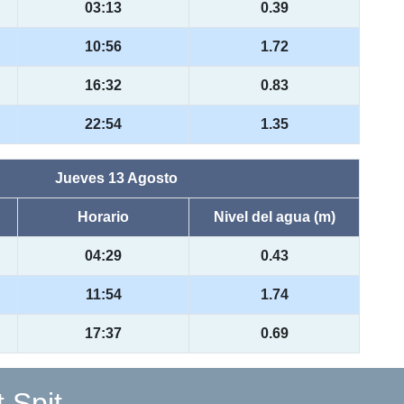
03:13
0.39
10:56
1.72
16:32
0.83
22:54
1.35
Jueves 13 Agosto
Horario
Nivel del agua (m)
04:29
0.43
11:54
1.74
17:37
0.69
 Spit