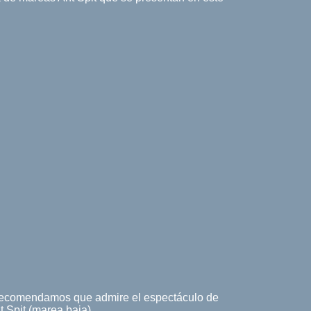
Le recomendamos que admire el espectáculo de
t Spit (marea baja).