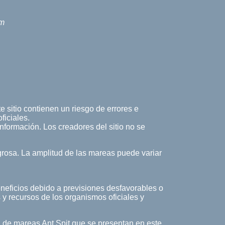
km
e sitio contienen un riesgo de errores e
ficiales.
 información. Los creadores del sitio no se
rosa. La amplitud de las mareas puede variar
eneficios debido a previsiones desfavorables o
 y recursos de los organismos oficiales y
la de mareas Ant Spit que se presentan en este