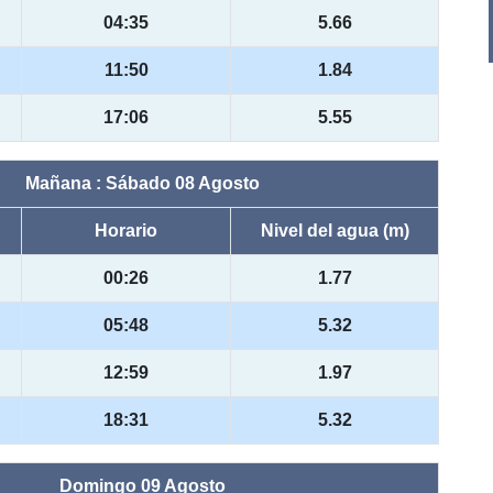
04:35
5.66
11:50
1.84
17:06
5.55
Mañana : Sábado 08 Agosto
Horario
Nivel del agua (m)
00:26
1.77
05:48
5.32
12:59
1.97
18:31
5.32
Domingo 09 Agosto