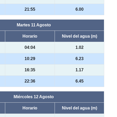
21:55
6.00
Martes 11 Agosto
Horario
Nivel del agua (m)
04:04
1.02
10:29
6.23
16:35
1.17
22:36
6.45
Miércoles 12 Agosto
Horario
Nivel del agua (m)