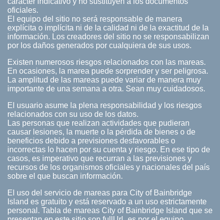
carácter indicativo y no sustituyen a los documentos
oficiales.
El equipo del sitio no será responsable de manera
explícita o implícita ni de la calidad ni de la exactitud de la
información. Los creadores del sitio no se responsabilizan
por los daños generados por cualquiera de sus usos.
Existen numerosos riesgos relacionados con las mareas.
En ocasiones, la marea puede sorprender y ser peligrosa.
La amplitud de las mareas puede variar de manera muy
importante de una semana a otra. Sean muy cuidadosos.
El usuario asume la plena responsabilidad y los riesgos
relacionados con su uso de los datos.
Las personas que realizan actividades que pudieran
causar lesiones, la muerte o la pérdida de bienes o de
beneficios debido a previsiones desfavorables o
incorrectas lo hacen por su cuenta y riesgo. En ese tipo de
casos, es imperativo que recurran a las previsiones y
recursos de los organismos oficiales y nacionales del país
sobre el que buscan información.
El uso del servicio de mareas para City of Bainbridge
Island es gratuito y está reservado a un uso estrictamente
personal. Tabla de mareas City of Bainbridge Island que se
presentan en este sitio son fullUrl_es por el equipo