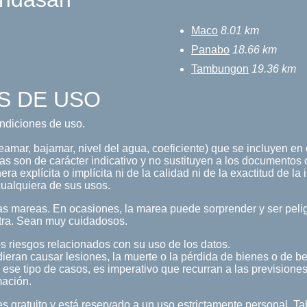
Maco
8.01 km
Panabo
18.66 km
Tambungon
19.36 km
S DE USO
condiciones de uso.
mar, bajamar, nivel del agua, coeficiente) que se incluyen en e
s son de carácter indicativo y no sustituyen a los documentos o
a explícita o implícita ni de la calidad ni de la exactitud de la
ualquiera de sus usos.
s mareas. En ocasiones, la marea puede sorprender y ser pelig
tra. Sean muy cuidadosos.
s riesgos relacionados con su uso de los datos.
ieran causar lesiones, la muerte o la pérdida de bienes o de b
 ese tipo de casos, es imperativo que recurran a las previsiones
mación.
s gratuito y está reservado a un uso estrictamente personal.