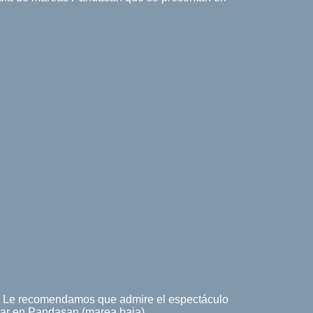
s. Le recomendamos que admire el espectáculo
mar en Pandasan (marea baja).