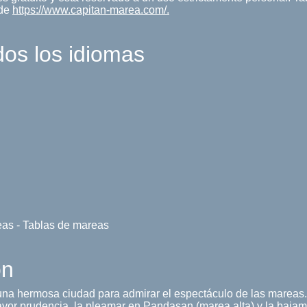
 de
https://www.capitan-marea.com/.
dos los idiomas
eas - Tablas de mareas
ón
 una hermosa ciudad para admirar el espectáculo de las marea
or prudencia, la pleamar en Pandasan (marea alta) y la baja