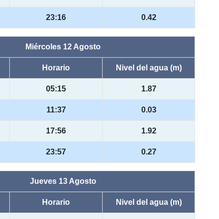
23:16
0.42
Miércoles 12 Agosto
Horario
Nivel del agua (m)
05:15
1.87
11:37
0.03
17:56
1.92
23:57
0.27
Jueves 13 Agosto
Horario
Nivel del agua (m)