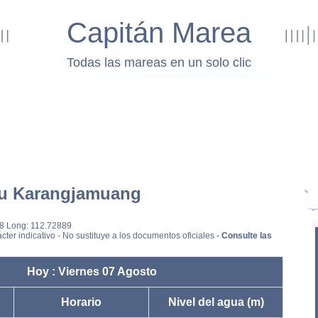
Capitán Marea
Todas las mareas en un solo clic
u Karangjamuang
78 Long: 112.72889
cter indicativo - No sustituye a los documentos oficiales -
Consulte las
Hoy : Viernes 07 Agosto
Horario
Nivel del agua (m)