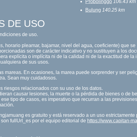
Probolinggo
106.43 km
Bulung
140.25 km
S DE USO
condiciones de uso.
orario pleamar, bajamar, nivel del agua, coeficiente) que se i
porcionadas son de carácter indicativo y no sustituyen a los doc
a explícita o implícita ni de la calidad ni de la exactitud de la
ualquiera de sus usos.
s mareas. En ocasiones, la marea puede sorprender y ser pelig
tra. Sean muy cuidadosos.
s riesgos relacionados con su uso de los datos.
ieran causar lesiones, la muerte o la pérdida de bienes o de b
 ese tipo de casos, es imperativo que recurran a las previsiones
mación.
ngjamuang es gratuito y está reservado a un uso estrictamente
on fullUrl_es por el equipo editorial de
https://www.capitan-ma