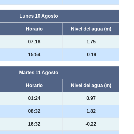
Lunes 10 Agosto
Horario
Nivel del agua (m)
07:18
1.75
15:54
-0.19
Martes 11 Agosto
Horario
Nivel del agua (m)
01:24
0.97
08:32
1.82
16:32
-0.22