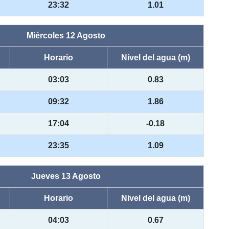
23:32
1.01
Miércoles 12 Agosto
Horario
Nivel del agua (m)
03:03
0.83
09:32
1.86
17:04
-0.18
23:35
1.09
Jueves 13 Agosto
Horario
Nivel del agua (m)
04:03
0.67