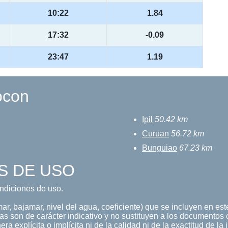
10:22
1.84
17:32
-0.09
23:47
1.19
ocon
Ipil
50.42 km
Curuan
56.72 km
Bunguiao
67.23 km
S DE USO
condiciones de uso.
r, bajamar, nivel del agua, coeficiente) que se incluyen en este
s son de carácter indicativo y no sustituyen a los documentos o
a explícita o implícita ni de la calidad ni de la exactitud de la