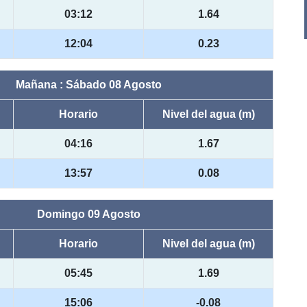
03:12
1.64
12:04
0.23
Mañana : Sábado 08 Agosto
Horario
Nivel del agua (m)
04:16
1.67
13:57
0.08
Domingo 09 Agosto
Horario
Nivel del agua (m)
05:45
1.69
15:06
-0.08