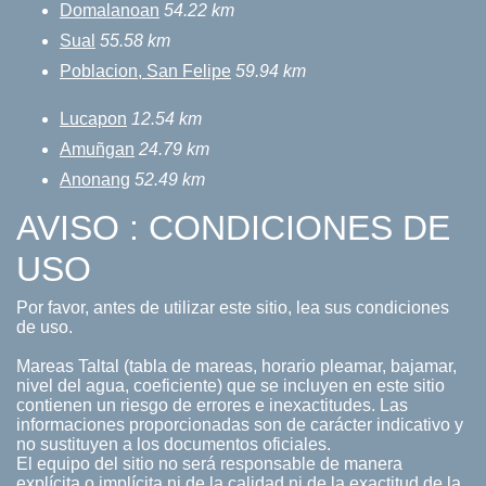
Domalanoan
54.22 km
Sual
55.58 km
Poblacion, San Felipe
59.94 km
Lucapon
12.54 km
Amuñgan
24.79 km
Anonang
52.49 km
AVISO : CONDICIONES DE
USO
Por favor, antes de utilizar este sitio, lea sus condiciones
de uso.
Mareas Taltal (tabla de mareas, horario pleamar, bajamar,
nivel del agua, coeficiente) que se incluyen en este sitio
contienen un riesgo de errores e inexactitudes. Las
informaciones proporcionadas son de carácter indicativo y
no sustituyen a los documentos oficiales.
El equipo del sitio no será responsable de manera
explícita o implícita ni de la calidad ni de la exactitud de la