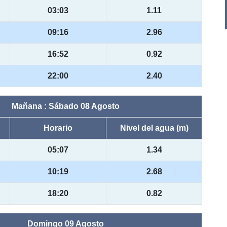
03:03
1.11
09:16
2.96
16:52
0.92
22:00
2.40
Mañana : Sábado 08 Agosto
Horario
Nivel del agua (m)
05:07
1.34
10:19
2.68
18:20
0.82
Domingo 09 Agosto