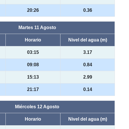
20:26
0.36
Martes 11 Agosto
Horario
Nivel del agua (m)
03:15
3.17
09:08
0.84
15:13
2.99
21:17
0.14
Miércoles 12 Agosto
Horario
Nivel del agua (m)