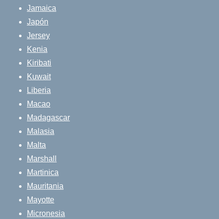
Jamaica
Japón
Jersey
Kenia
Kiribati
Kuwait
Liberia
Macao
Madagascar
Malasia
Malta
Marshall
Martinica
Mauritania
Mayotte
Micronesia