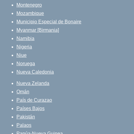
Montenegro
Mozambique
Municipio Especial de Bonaire
Myanmar [Birmania]
Namibia
Nigeria
Niue
Noruega
Nueva Caledonia
Nueva Zelanda
Omán
País de Curazao
Países Bajos
Pakistán
Palaos
Papúa-Nueva Guinea