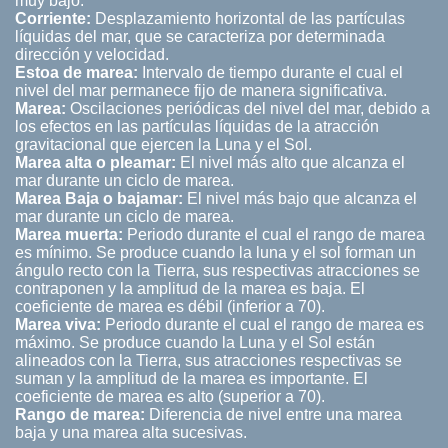
muy bajo.
Corriente:
Desplazamiento horizontal de las partículas
líquidas del mar, que se caracteriza por determinada
dirección y velocidad.
Estoa de marea:
Intervalo de tiempo durante el cual el
nivel del mar permanece fijo de manera significativa.
Marea:
Oscilaciones periódicas del nivel del mar, debido a
los efectos en las partículas líquidas de la atracción
gravitacional que ejercen la Luna y el Sol.
Marea alta o pleamar:
El nivel más alto que alcanza el
mar durante un ciclo de marea.
Marea Baja o bajamar:
El nivel más bajo que alcanza el
mar durante un ciclo de marea.
Marea muerta:
Periodo durante el cual el rango de marea
es mínimo. Se produce cuando la luna y el sol forman un
ángulo recto con la Tierra, sus respectivas atracciones se
contraponen y la amplitud de la marea es baja. El
coeficiente de marea es débil (inferior a 70).
Marea viva:
Periodo durante el cual el rango de marea es
máximo. Se produce cuando la Luna y el Sol están
alineados con la Tierra, sus atracciones respectivas se
suman y la amplitud de la marea es importante. El
coeficiente de marea es alto (superior a 70).
Rango de marea:
Diferencia de nivel entre una marea
baja y una marea alta sucesivas.